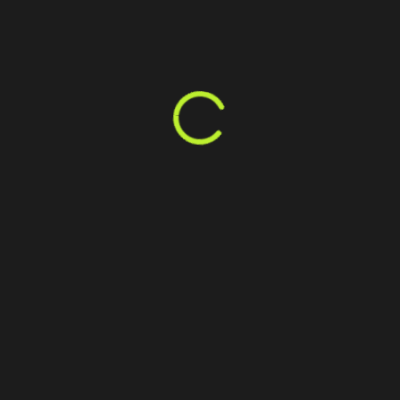
Uitbreiding woning Voorburg
Vrijstaande woning ‘Klein
Amerika’
Uitbreiding villa Laren
Woonhuis Lent
Woonhuis Groesbeek
Vrijstaand woonhuis
Nistelrode
Woonhuis Horssen
Bekijk alle projecten