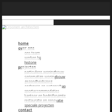
home
over ons
ons team
werken bij
historie
projecten
particuliere woningbouw
seriematige woningbouw
gezondheidszorg
onderwijs en wetenschap
sportaccommodaties
kantoor en bedrijfsruimte
restauratie en renovatie
speciale projecten
contact